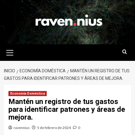
Saltar
al
contenido
Menú
primario
INICIO
ECONOMÍA DOMÉSTICA
MANTÉN UN REGISTRO DE TUS
GASTOS PARA IDENTIFICAR PATRONES Y ÁREAS DE MEJORA.
Economía Doméstica
Mantén un registro de tus gastos
para identificar patrones y áreas de
mejora.
ravennius
5 de febrero de 2024
0