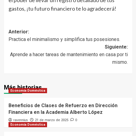
el poder de llevar un registro detallado de tus
gastos, ¡tu futuro financiero te lo agradecerá!
Navegación
Anterior:
Practica el minimalismo y simplifica tus posesiones.
de
Siguiente:
entradas
Aprende a hacer tareas de mantenimiento en casa por ti
mismo.
Más historias
Economía Doméstica
Beneficios de Clases de Refuerzo en Dirección
Financiera en la Academia Alberto López
ravennius
21 de marzo de 2025
0
Economía Doméstica