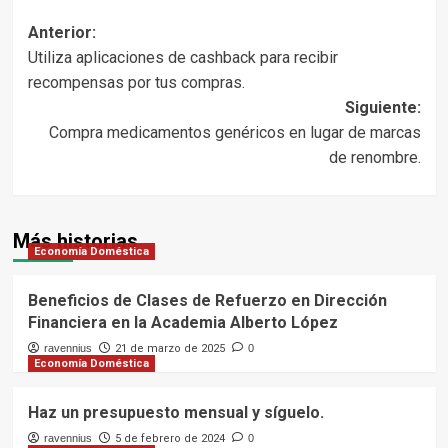
Navegación
Anterior:
Utiliza aplicaciones de cashback para recibir
de
recompensas por tus compras.
entradas
Siguiente:
Compra medicamentos genéricos en lugar de marcas
de renombre.
Más historias
Economía Doméstica
Beneficios de Clases de Refuerzo en Dirección
Financiera en la Academia Alberto López
ravennius
21 de marzo de 2025
0
Economía Doméstica
Haz un presupuesto mensual y síguelo.
ravennius
5 de febrero de 2024
0