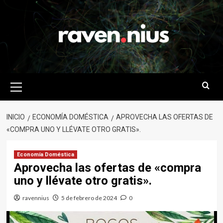
Saltar
al
contenido
Menú
primario
INICIO
ECONOMÍA DOMÉSTICA
APROVECHA LAS OFERTAS DE
«COMPRA UNO Y LLÉVATE OTRO GRATIS».
Economía Doméstica
Aprovecha las ofertas de «compra
uno y llévate otro gratis».
ravennius
5 de febrero de 2024
0