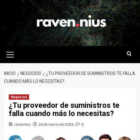
Saltar
al
contenido
Menú
primario
INICIO
NEGOCIOS
¿TU PROVEEDOR DE SUMINISTROS TE FALLA
CUANDO MÁS LO NECESITAS?
Negocios
¿Tu proveedor de suministros te
falla cuando más lo necesitas?
ravennius
26 de marzo de 2026
0