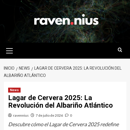
Saltar
al
contenido
Menú
primario
INICIO
NEWS
LAGAR DE CERVERA 2025: LA REVOLUCIÓN DEL
ALBARIÑO ATLÁNTICO
News
Lagar de Cervera 2025: La
Revolución del Albariño Atlántico
ravennius
7 de julio de 2026
0
Descubre cómo el Lagar de Cervera 2025 redefine