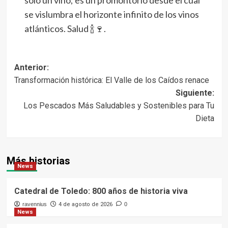
solo un vino; es un promontorio desde el cual
se vislumbra el horizonte infinito de los vinos
atlánticos. Salud 🍾🍷.
Navegación
Anterior:
Transformación histórica: El Valle de los Caídos renace
de
Siguiente:
entradas
Los Pescados Más Saludables y Sostenibles para Tu
Dieta
Más historias
News
Catedral de Toledo: 800 años de historia viva
ravennius
4 de agosto de 2026
0
News