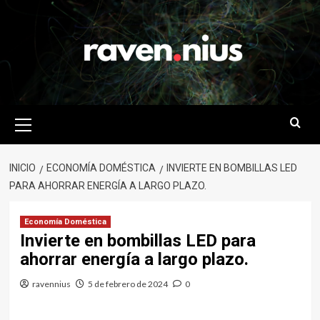
Saltar
al
contenido
Menú
primario
INICIO
ECONOMÍA DOMÉSTICA
INVIERTE EN BOMBILLAS LED
PARA AHORRAR ENERGÍA A LARGO PLAZO.
Economía Doméstica
Invierte en bombillas LED para
ahorrar energía a largo plazo.
ravennius
5 de febrero de 2024
0