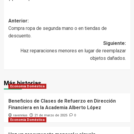
Navegación
Anterior:
Compra ropa de segunda mano o en tiendas de
de
descuento.
entradas
Siguiente:
Haz reparaciones menores en lugar de reemplazar
objetos dañados.
Más historias
Economía Doméstica
Beneficios de Clases de Refuerzo en Dirección
Financiera en la Academia Alberto López
ravennius
21 de marzo de 2025
0
Economía Doméstica